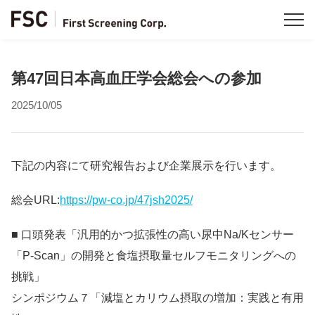
第47回日本高血圧学会総会への参加
2025/10/05
下記の内容にて研究報告および企業展示を行います。
総会URL:
https://pw-co.jp/47jsh2025/
■ 口頭発表「汎用的かつ拡張性の高い尿中Na/Kセンサー
「P-Scan」の開発と食塩摂取量セルフモニタリングへの
挑戦」
シンポジウム７「減塩とカリウム摂取の増加：実践と有用